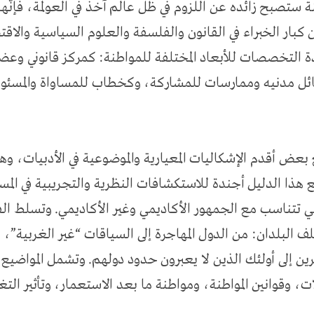
 ستصبح زائده عن اللزوم في ظل عالم آخذ في العولمة، فإنَّها
كبار الخبراء في القانون والفلسفة والعلوم السياسية والاقت
 التخصصات للأبعاد المختلفة للمواطنة: كمركز قانوني وع
ائل مدنيه وممارسات للمشاركة، وكخطاب للمساواة والمسئول
 بعض أقدم الإشكاليات المعيارية والموضوعية في الأدبيات، و
ضع هذا الدليل أجندة للاستكشافات النظرية والتجريبية في ال
ي تتناسب مع الجمهور الأكاديمي وغير الأكاديمي. وتسلط ال
ف البلدان: من الدول المهاجرة إلى السياقات “غير الغربية”،
رين إلى أولئك الذين لا يعبرون حدود دولهم. وتشمل المواضيع ب
ت، وقوانين المواطنة، ومواطنة ما بعد الاستعمار، وتأثير التغي