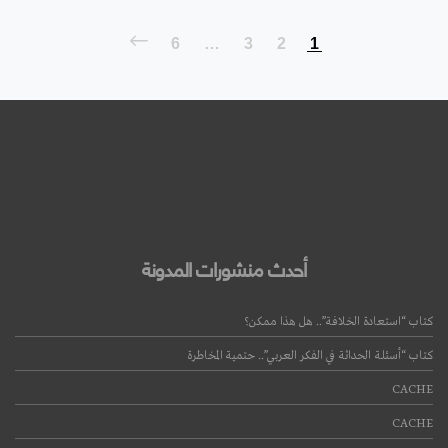
6
…
3
2
1
أحدث منشورات المدونة
كتاب “استعادة الخلافة”.. هل هذا ممكن؟
كتاب “أسئلة الحداثة في الفكر العربي”.. حتمية المخاطرة
CACHE
CACHE