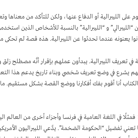
م على الليبرالية أو الدفاع عنها، ولكن للتأكد من معناها وت
“الليبرالي” و “الليبرالية” بالنسبة للأشخاص الذين استخدمو
نوا يعنونه عندما تحدثوا عن الليبرالية. هذه قصة لم تحكى م
ي تعريف الليبرالية. يبدأون عملهم بإقرار أنَّه مصطلح زل
هم يشرع في وضع تعريف شخصي وبناء تاريخ يدعم هذا التعري
 الكتاب أنا أقوم بفك أفكارنا ووضع القصة بشكل مستقيم. م
فمثلًا في اللغة العامية في فرنسا وأجزاء أخرى من العالم اليو
عني تفضيل “الحكومة الضخمة”. يدَّعي الليبراليون الأمريكيون 