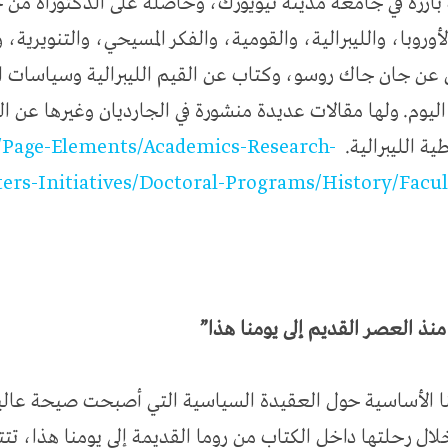
ة بارزة في جامعة مدينة نيويورك، وحاصلة على الدكتوراة من
أوروبا، والليبرالية، والقومية، والفكر المسيحي، والتنويرية، 
ن عن جان جاك روسو، وكتاب عن القيم الليبرالية وسياسات ال
يوم. ولها مقالات عديدة منشورة في الجارديان وغيرها عن التن
ية الليبرالية.
/Page-Elements/Academics-Research-
ers-Initiatives/Doctoral-Programs/History/Facu
 منذ العصر القديم إلى يومنا هذا”
نا الأساسية حول العقيدة السياسية التي أصبحت صيحة عالية
. خلال رحلتها داخل الكتاب من روما القديمة إلى يومنا هذا، ت