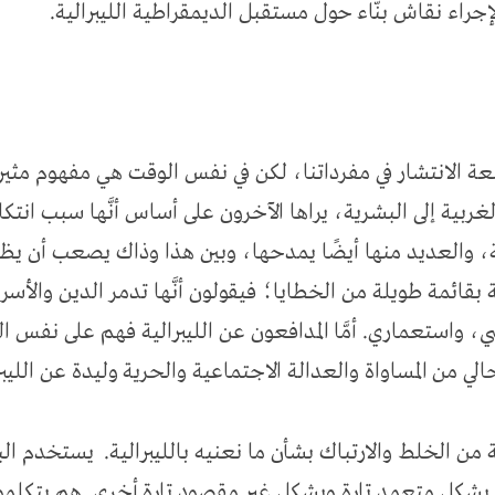
راء نقاش بنّاء حول مستقبل الديمقراطية الليبرالية.
عة الانتشار في مفرداتنا، لكن في نفس الوقت هي مفهوم مثير 
لغربية إلى البشرية، يراها الآخرون على أساس أنَّها سبب انت
ية، والعديد منها أيضًا يمدحها، وبين هذا وذاك يصعب أن يظ
لية بقائمة طويلة من الخطايا؛ فيقولون أنَّها تدمر الدين والأسر
استعماري. أمَّا المدافعون عن الليبرالية فهم على نفس الق
الي من المساواة والعدالة الاجتماعية والحرية وليدة عن الليبر
 من الخلط والارتباك بشأن ما نعنيه بالليبرالية. يستخدم ال
شكل متعمد تارة وبشكل غير مقصود تارة أخرى. هم يتكلمون 