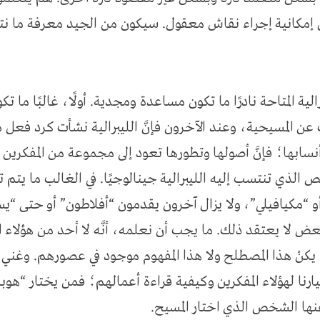
ن إمكانية إجراء نقاش معقول. سيكون من الجيد معرفة ما 
رالية المتاحة نادرًا ما تكون مساعدة ومجدية. أولًا، غالبًا ما
عن المسيحية، وعند الآخرون فإنَّ الليبرالية نشأت كرد فعل 
 أنسابها؛ فإنَّ أصولها وتطورها تعود إلى مجموعة من المفكرين 
لذي تنتسب إليه الليبرالية جينالوجيًا. في الغالب ما يتم 
 “مكيافيلي”، ولا يزال آخرون يقدمون “أفلاطون” أو حتى “ي
لا يعتقد ذلك. ما يجب أن نعلمه، أنَّه لا أحد من هؤلاء الم
َه لم يكنْ هذا المصطلح ولا هذا المفهوم موجود في عصورهم. وغني 
ارنا لهؤلاء المفكرين وكيفية قراءة أعمالهم؛ فمن يختار “هوبز
 عنها الشخص الذي اختار المسيح.