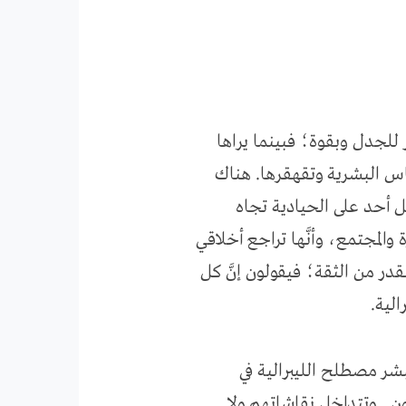
للجدل وبقوة؛ فبينما يراها
كاس البشرية وتقهقرها. هناك
ل أحد على الحيادية تجاه
ة والمجتمع،
وأ
نَّها تراجع أخلاقي
در من الثقة؛ فيقولون إنَّ كل
الية.
بشر مصطلح الليبرالية في
, وتتداخل نقاشاتهم ولا