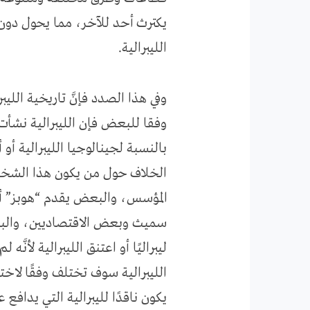
يكترث أحد للآخر، مما يحول دو
الليبرالية.
وفي هذا الصدد فإنَّ تاريخية الليب
وفقا للبعض فإن الليبرالية نشأت 
بالنسبة لجينالوجيا الليبرالية أو
الخلاف حول من يكون هذا الشخص ا
المؤسس، والبعض يقدم “هوبز” أو
سميث وبعض الاقتصاديين، والبعض 
ليبراليًا أو اعتنق الليبرالية لأنّ
الليبرالية سوف تختلف وفقًا لاختي
يكون ناقدًا لليبرالية التي يدافع