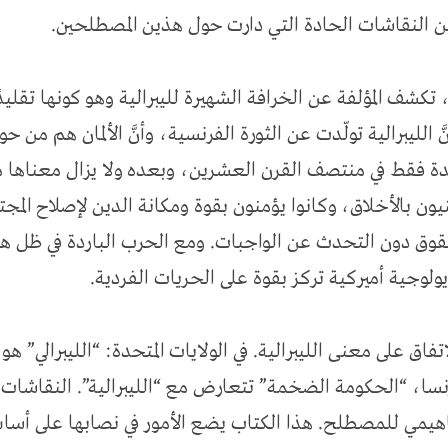
 عن النقاشات الحادة التي دارت حول هذين المصطلحين.
تكشف المؤلفة عن الخرافة الشهيرة لليبرالية وهو كونها تقليدًا 
َ الليبرالية تولّدت عن الثورة الفرنسية، وأنَّ الألمان هم من ح
تحدة فقط في منتصف القرن العشرين، وبعده ولا يزال معناها
ون بالأخلاق، وكانوا يؤمنون بقوة ومكانة الدين لإصلاح المج
حقوق دون التحدث عن الواجبات. ومع الحرب الباردة في ظل هيمن
ديولوجية أميركية تركز بقوة على الحريات الفردية.
لاتفاق على معنى الليبرالية. في الولايات المتحدة: “الليبرالي
نسا، “الحكومة الضخمة” تتعارض مع “الليبرالية”. النقاشات
لمفاهيمي للمصطلح. هذا الكتاب يضع الأمور في نصابها على أس