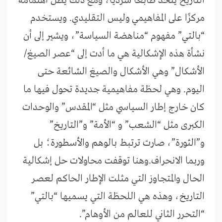
التاريخ يتخذ طابعًا سرديًا، ومع ذلك يظل اهتمامه
مركزًا على المفاهيمي وليس التقليدي. ويستخدم
“بالتي” مفهوم “مناهضة السياسة”، ويشير إلى أن
نشأة هذه الإشكالية هي ما أدت إلى “عصر الصيغ/
الأشكال” وهي الأشكال والصيغ الشائعة حتى
اليوم. وهي لحظة مفاهيمية جديدة تحول فيها ما
كان خارج إطار السياسي مثل “المقدس” والوحدات
الكبرى مثل “الشعب” و “الأمة” و”التاريخ”
و”الثورة”، صارت ترتبط بالوهم والأسطورة؛ بل
وربما الانحراف.وهنا توقفت محاولات حل إشكالية
الحال والمتجاوز التي مثلت الإطار الحاكم لعصر
التاريخ، وهذه هي اللحظة التي يسميها “بالتي”
“التحرر الثاني للعالم من الأوهام”.