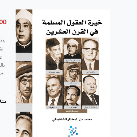
.00
هذه
الش
عن
بال
صي
مشار