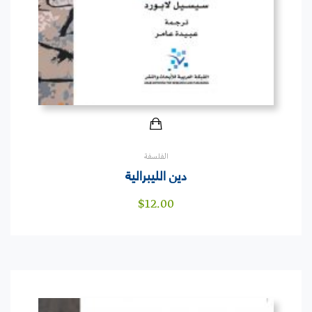
الفلسفة
دين الليبرالية
$
12.00