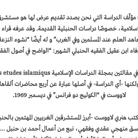
ورج مقدسي (1920 – 2002) مؤلّف الدراسة التي نحن بصدد تقديم عرض لها هو
لامية، خصوصًا دراسات الحنبلية القديمة. وقد عرفه قراء 
عاهد العلم عند المسلمين وفي الغرب” و له أيضًا “نشوء النزع
فاء ابن عقيل الفقيه الحنبلي الشهير: “الواضح في أصول الفقه
في مقالتين بمجلة الدراسات الإسلامية
s etudes islamiqus
ادرين عام 1974 و 1975، ولكنها -أي الدراسة- في أصلها عبارة عن أربع محاضرا
لاووست في “الكوليج دو فرانس” في ديسمبر 1969.
كتب هنري لاووست -أبرز المستشرقين الغربيين المهتمين بالحن
ا نسق منهجي عقدي وفقهي، نبع من أعمال أحمد بن حنبل …