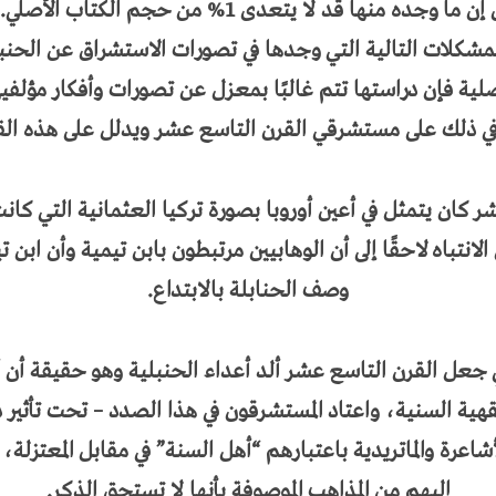
نها قد لا يتعدى 1% من حجم الكتاب الأصلي
.
شكلات التالية التي وجدها في تصورات الاستشراق عن الحنبلي
لية فإن دراستها تتم غالبًا بمعزل عن تصورات وأفكار مؤلفيه
في ذلك على مستشرقي القرن التاسع عشر ويدلل على هذه الق
عشر كان يتمثل في أعين أوروبا بصورة تركيا العثمانية التي كا
نتباه لاحقًا إلى أن الوهابيين مرتبطون بابن تيمية وأن ابن ت
وصف الحنابلة بالابتداع.
 جعل القرن التاسع عشر ألد أعداء الحنبلية وهو حقيقة أن أت
فقهية السنية، واعتاد المستشرقون في هذا الصدد – تحت تأثير 
اعرة والماتريدية باعتبارهم “أهل السنة” في مقابل المعتزلة، 
إليهم من المذاهب الموصوفة بأنها لا تستحق الذكر.