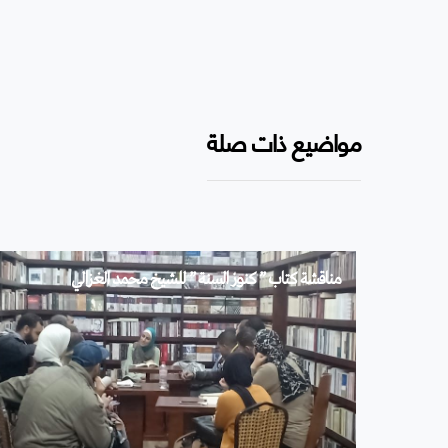
مواضيع ذات صلة
مناقشة كتاب ” كنوز السنة ” للشيخ محمد الغزالي