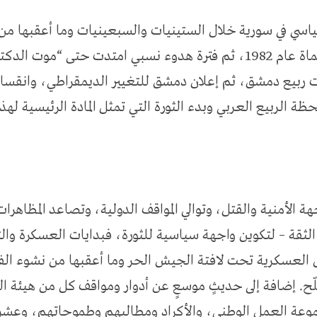
ياسي في سورية خلال الستينيات والسبعينيات وما أعقبها م
في عام 1979 وانتهت بمجزرة حماة عام 1982، ثم فترة هدوء نسبي امتدت ح
ن نشاطات ربيع دمشق، ثم إعلان دمشق للتغيير الديمقراطي، وان
لحظة الربيع العربي وبدء الثورة التي تمثل المادة الرئيسية لهذ
ة الأمنية والقتل، وتوالي المواقف الدولية، وتصاعد المظاهرات
ثقة – لتكوين واجهة سياسية للثورة، فبدايات العسكرة والتس
العسكرية تحت لافتة الجيش الحر وما أعقبها من نشوء الفص
لّح. إضافة إلى حديثٍ موسعٍ عن أدوار ومواقف كل من هيئة
موعة العمل الوطني، والأكراد ومطالبهم وطموحاتهم، وعشر