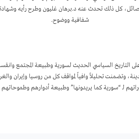
ائل، كل ذلك تحدث عنه د.برهان غليون وطرح رأيه وشهادته
شفافية ووضوح.
لى التاريخ السياسي الحديث لسورية وطبيعة المجتمع وانقسا
دينة، وتضمنت تحليلاً وافياً لمواقف كل من روسيا وإيران وال
اتهم لـ “سورية كما يريدونها” وطبيعة أدوارهم وطموحاتهم ف