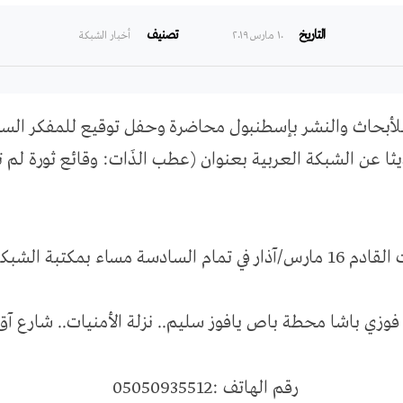
التاريخ
تصنيف
۱۰ مارس ۲۰۱۹
أخبار الشبكة
للأبحاث والنشر بإسطنبول محاضرة وحفل توقيع للمفكر السو
الشبكة العربية بعنوان (عطب الذَات: وقائع ثورة لم تكتمل .. سور
ة العربية للأبحاث والنشر.
فوزي باشا محطة باص يافوز سليم.. نزلة الأمنيات.. شارع 
رقم الهاتف :05050935512