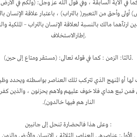
 كما في الآية السابقة ، وفي قول الله عز وجل: (ولكم في الأرض
) أولى وأحق من التعبير( بالتراب) ، باعتبار علاقة الإنسان ب
ن ارتآهما مالك بالنسبة لعلاقة الإنسان بالتراب – الملكية والن
إطارالاستخلاف.
ثالثا: الزمن : كما في قوله تعالى: (مستقر ومتاع إلى حين).
ب لها أو المنهج الذي تتركب تلك العناصر بواسطته ويحدد وظي
ى فمن تبع هداي فلا خوف عليهم ولاهم يحزنون ، والذين كفروا
النار هم فيها خالدون).
وعلى هذا فالحضارة تنحل إلى جانبين :
الأول: عناصرهي العناصر الثلاثة ، الإنسان والأرض والزمن .