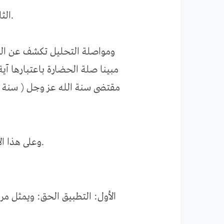
الثاني: منهج يوضح كيفية أداء الإنسان لوظيفته ويتمثل في (الوحي).
ومواصلة التحليل تكشف عن الجا
مبينا صلة الحضارة باعتبارها آية
مقتضى سنة الله عز وجل ( سنة ال
وعلى هذا الأساس فالحضارة- في رأي الدكتور- هي: ( ثمرة موقف الإنسان من الوحي).
الأول: التطبيق الحق: ويمثل مر