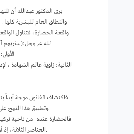
يرى الدكتور عبدالله أن المن
والنطاق العام للبشرية كلها، ل
واقعة الحضارة، فتناول الواقعة 
لله عز وجل:(سنريهم آيتن
الأولى:
الثانية: زاوية عالم الشهادة ، لإ
فاكتشاف القانون موجهٌ أبداً ب
وتطبيق هذا المنهج على منهج مالك في تناول مشكلة الحضارة يكشف عن قصور منهجه والسبيل إلى تلافيه.
فالحضارة عنده -من ناحية تركيبه
العناصر الثلاثة، إذ أن العنصرين الآخرين إنما يشكلان المجال الذي تظهر فيه عبقرية الإنسان، وفاعليته.