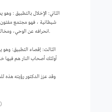
الثاني: الإخلال بالتطبيق : وهو
شيطانية ، فهو مجتمع مفتون، 
انحرافه عن الوحي، ومخالفته للسنن (إن الذين فرقوا دينهم وكانوا شيعا لست منهم في شيئ إنما أمرهم إلى الله ).
الثالث: إقصاء التطبيق: وهو ي
أولئك أصحاب النار هم فيها خا
وقد عزز الدكتور رؤيته هذه ل
(2) نظرية الحضارة بين مالك بن نبي والدكتور عبدالله العويس