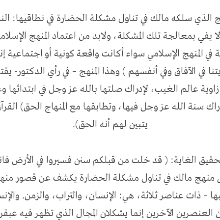
هج الذي سلكه مالك في تناول مشكلة الحضارة في نطاقيها: ال
ا يفي بمعالجة تلك المشكلة، ولابد من اعتماد المنهج الإسلامي
في المنهج الإسلامي سواء أكانت واقعة كونية أو اجتماعية إن
ا في الآفاق وفي أنفسهم ) وهذا المنهج – في رأي الدكتور- يقت
 زاوية عالم الغيب، لإدراك صلتها بالله عز وجل في ابتدائها وغ
دراك سنة الله عز وجل فيها، وتطابقها مع المنهاج الحق) القرآن
يتبين لهم أنه الحق).
تحقيق الغاية: ( قد خلت من قبلكم سنن فسيروا في الأرض فان
ا – ذات عناصر ثلاثة، هي: الإنسان، والتراب، والزمن. وال