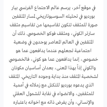
في موقع آخر، يرسم عالم الاجتماع الفرنسي بيار
بورديو في تحليله السوسيوتاريخي لمسار المثقفين
صورة للمثقف تتكون تقاسيمها من تقاسيم مثقف
سارتر الكوني، ومثقف فوكو الخصوصي. ذلك أن
المثقفين في العالم المعاصر يوجدون في وضعية
اجتماعية تجعلهم عندما يدافعون عما هو
خصوصي، إنما يدافعون عما هو كوني، فالخصوصي
والكوني إذاً بهذا المعنى، بعدان أساسيان مكونان
لشخصية المثقف منذ بداية وجوده التاريخي. المثقف
الذي يدعوه بورديو للتكتل مع زملائه في أممية
للمثقفين، والانضواء في نقابة للشمول العقلي
والإنساني، وأن يفرض ذاته مع اخوانه باعتباره