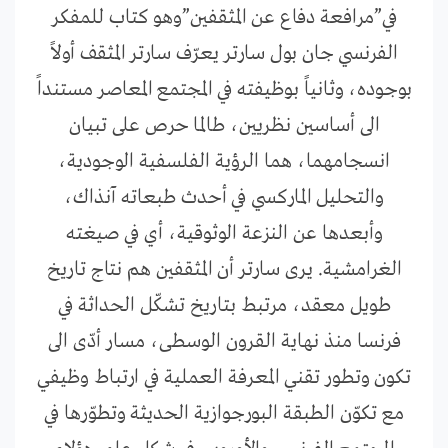
في”مرافعة دفاع عن المثقفين”وهو كتاب للمفكر
الفرنسي جان بول سارتر يعرّف سارتر المثقف أولاً
بوجوده، وثانياً بوظيفته في المجتمع المعاصر مستنداً
الى أساسين نظريين، طالما حرص على تبيان
انسجامهما، هما الرؤية الفلسفية الوجودية،
والتحليل الماركسي في أحدث طبعاته آنذاك،
وأبعدها عن النزعة الوثوقية، أي في صيغته
الغرامشية. يرى سارتر أن المثقفين هم نتاج تاريخ
طويل معقد، مرتبط بتاريخ تشكّل الحداثة في
فرنسا منذ نهاية القرون الوسطى، مسار أدّى الى
تكون وتطور تقني المعرفة العملية في ارتباط وظيفي
مع تكوّن الطبقة البورجوازية الحديثة وتطوّرها في