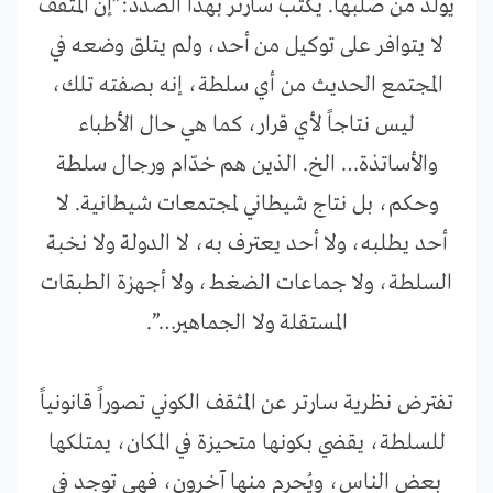
يولد من صلبها. يكتب سارتر بهذا الصدد:”إن المثقف
لا يتوافر على توكيل من أحد، ولم يتلق وضعه في
المجتمع الحديث من أي سلطة، إنه بصفته تلك،
ليس نتاجاً لأي قرار، كما هي حال الأطباء
والأساتذة… الخ. الذين هم خدّام ورجال سلطة
وحكم، بل نتاج شيطاني لمجتمعات شيطانية. لا
أحد يطلبه، ولا أحد يعترف به، لا الدولة ولا نخبة
السلطة، ولا جماعات الضغط، ولا أجهزة الطبقات
المستقلة ولا الجماهير…”.
تفترض نظرية سارتر عن المثقف الكوني تصوراً قانونياً
للسلطة، يقضي بكونها متحيزة في المكان، يمتلكها
بعض الناس، ويُحرم منها آخرون، فهي توجد في