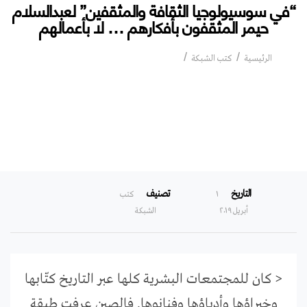
“في سوسيولوجيا الثقافة والمثقفين” لعبدالسلام
حيمر المثقفون بأفكارهم … لا بأعمالهم
“في سوسيولوجيا الثقافة والمثقفين”
الرئيسية
كتب الشبكة
لعبدالسلام حيمر المثقفون بأفكارهم … لا بأعمالهم
التاريخ
تصنيف
۱
كتب
أبريل ۲۰۱۹
الشبكة
< كان للمجتمعات البشرية كلها عبر التاريخ كتّابها
وخبراؤها وأدباؤها وفنانوها. فالصين عرفت طبقة