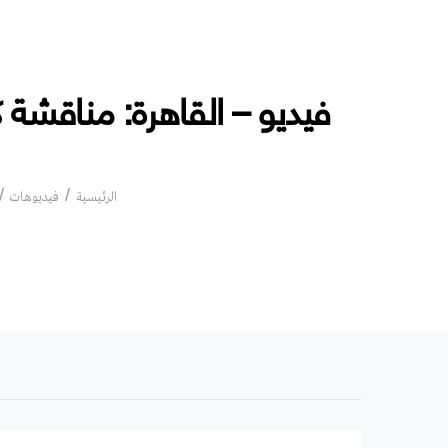
فيديو – القاهرة: مناقشة ك
الرئيسية
فيديوهات