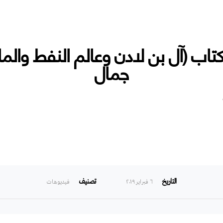
تاب (آل بن لادن وعالم النفط والما
جمال
فيديو – القاهرة: مناقشة كتاب (آل بن لادن وعالم النفط والمال والإرهاب)
التاريخ
تصنيف
٦ فبراير ۲۰۱۹
فيديوهات