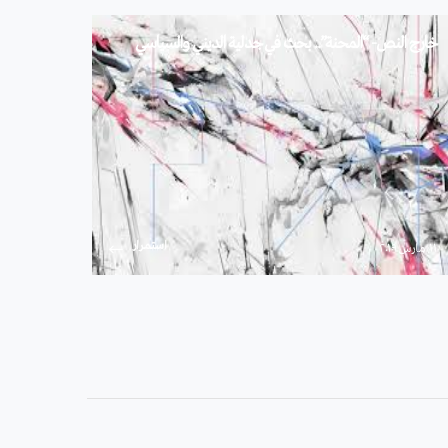
خارج النص- “المحنة”.. بحث في جدلية الديني والسياسي‎
استمرار
۱۱ مارس ۲۰۱۹