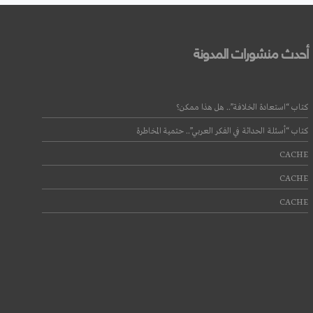
أحدث منشورات المدونة
كتاب “استعادة الخلافة”.. هل هذا ممكن؟
كتاب “أسئلة الحداثة في الفكر العربي”.. حتمية المخاطرة
CACHE
CACHE
CACHE