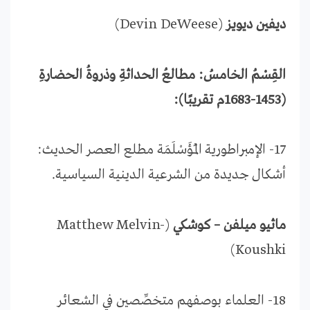
ديفين ديويز
(Devin DeWeese)
القِسْمُ الخامسُ: مطالعُ الحداثةِ وذروةُ الحضارةِ
(1453-1683م تقريبًا):
17- الإمبراطورية المـُؤَسْلَمَة مطلع العصر الحديث:
أشكال جديدة من الشرعية الدينية السياسية.
ماثيو ميلفن – كوشكي
(Matthew Melvin-
Koushki)
18- العلماء بوصفهم متخصِّصين في الشعائر