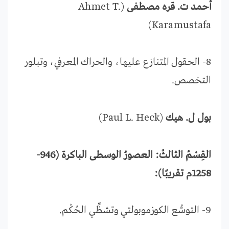
أحمد ت. قره مصطفى
(Ahmet T.
Karamustafa)
8- الحقول المتنازع عليها، والحراك المعرفي، وتبلور
التخصص.
بول ل. هيك
(Paul L. Heck)
القِسْمُ الثالثُ: العصورُ الوسطى الباكرة (946-
1258م تقريبًا):
9- التوسُّع الكوزموبولتي وتشظِّي الحُكْم.