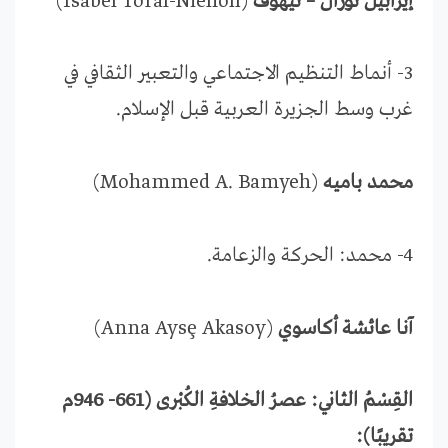
إيزابيل تورال – نيهوف
(Isabel Toral-Niehoff)
3- أنماط التنظيم الاجتماعي والتعبير الثقافي في
غرب وسط الجزيرة العربية قبل الإسلام.
محمد باميه
(Mohammed A. Bamyeh)
4- محمد: الحركة والزعامة.
آنا عائشة أكاسوي
(Anna Aysȩ Akasoy)
القِسْمُ الثاني: عصرُ الخلافةِ الكُبْرى (661- 946م
تقريبًا):