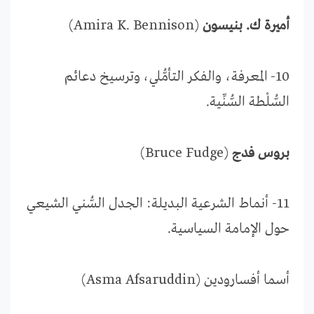
أميرة ك. بنيسون
(Amira K. Bennison)
10- المعرفة، والفكر التأمُّلي، وترسيخ دعائم
السُّلْطة السُّنِّية.
بروس فدج
(Bruce Fudge)
11- أنماط الشرعية البديلة: الجدل السُّني الشيعي
حول الإمامة السياسية.
أسما أفسارودين (Asma Afsaruddin)