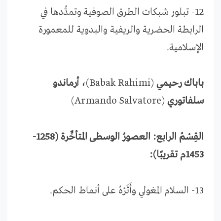
12- تبلور شبكات الطرق الصوفية وتمدُّدها في
الرابطة الحضرية والريفية والبدوية للمعمورة
الإسلامية.
باباك رحيمي
(Babak Rahimi)
، أرماندو
سلفاتوري
(Armando Salvatore)
القِسْمُ الرابع: العصورُ الوسطى المتأخِّرة (1258-
1453م تقريبًا):
13- السلام المغولي وأَثَرُهُ على أنماط الحكم.