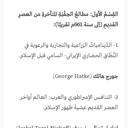
القِسْمُ الأول: مطالعُ الحِقْبَةِ المتأخرةِ من العصرِ
القديمِ (إلى سنة 661م تقريبًا):
1- الدِّينامياتُ الزراعية والتجارية والرعوية في
النِّطَاق الحضاري الإيراني- السامي قبل الإسلام.
جورج هاتك
(George Hatke)
2- التنافس الإمبراطوري والعرب: العالم أواخر
العصر القديم عشيةَ ظهور الإسلام.