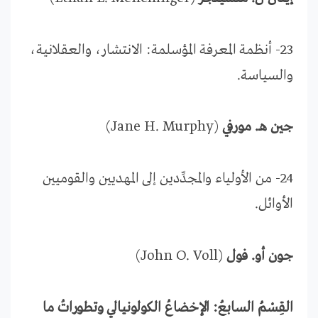
23- أنظمة المعرفة المؤسلمة: الانتشار، والعقلانية،
والسياسة.
جين هـ. مورفي
(Jane H. Murphy)
24- من الأولياء والمجدِّدين إلى المهديين والقوميين
الأوائل.
جون أو. فول
(John O. Voll)
القِسْمُ السابعُ: الإخضاعُ الكولونيالي وتطوراتُ ما