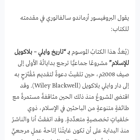
يقول البروفيسور أرماندو سالفاتوري في مقدمته
للكتاب:
(يُعَدُّ هذا الكتابُ الموسوم
بــ “تاريخ وايلي – بلاكويل
للإسلام”
مشروعًا جماعيًّا ترجع بداياتُهُ الأولى إلى
صيف 2008م، حين تلقيتُ دعوةً لتقديم مُقْتَرَحٍ به
إلى دار وايلي بلاكويل (Wiley Blackwell). وقد
اقتضى المشروعُ منذ ذلك الحين مثاقفةً مستمرةً مع
طائفةٍ متنوعةٍ من الباحثين في الإسلام، ذوي
خلفياتٍ تخصصيةٍ متعدِّدةٍ. وقد اتفقتُ أنا والناشرُ
منذ البداية على أن تكون غايتُنَا إتاحةَ عملٍ مرجعيٍّ