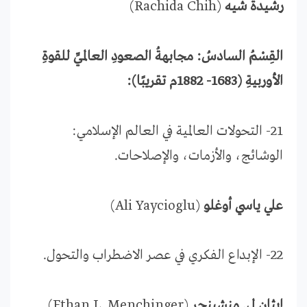
رشيدة شيه
(Rachida Chih)
القِسْمُ السادسُ: مجابهةُ الصعودِ العالميِّ للقوةِ
الأوربيةِ (1683- 1882م تقريبًا):
21- التحولات العالمية في العالم الإسلامي:
الوشائج، والأزمات، والإصلاحات.
علي ياسي أوغلو
(Ali Yaycioglu)
22- الإبداع الفكري في عصر الاضطراب والتحول.
إيثان ل. منشينجر
(Ethan L. Menchinger)