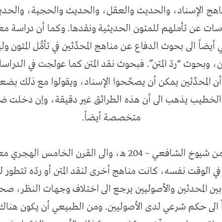
ج الإسناد، والحديث والعقل، والحديث والحجية، والحديث
لدراسات عن تأملهم للمتون الحديثية ونقدها. وكما أن دراسة م
 أيضاً الى بحوث الدفاع عن مناهج المحدِّثين في تأمُّل المتون
تن، وبحوث “ردّ المتن”. فبحوث نقد المتن كما عولجت في الدر
أن المحدِّثين يمكن أن يصحِّحوا الإسناد، ويقولوا مع ذلك ب
 والخطيب يذهب الى أن هذه الطرائق غير دقيقة، وإن دخلت 
متخصصة أيضاً.
تطورت لدى المحدِّثين أيضاً من زمن شيوخ الشافعي – 204 هـ، وال
أن في الوقت نفسه، كانت مناهج أخرى لنقد المتن أو ردّه تتطور 
 بين المحدثين والأصوليين يرجع الى اختلاف وجهات النظر، صح
 الى حكم شرعي لدى الأصوليين. ومن الطبيعي أن يكون هناك