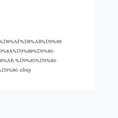
%AD%D8%AF%D8%AB%D9%88
9%8A%D9%88%D9%86-
8%AB-%D9%85%D9%86-
D9%86-nbsp