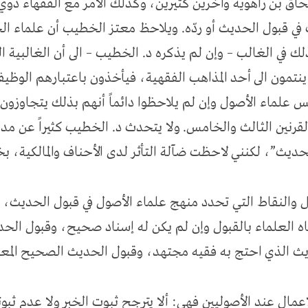
 بن راهويه وآخرين كثيرين، وكذلك الأمر مع الفقهاء ذوي 
ف في قبول الحديث أو ردّه. ويلاحظ معتز الخطيب أن علماء الحد
لك في الغالب – وإن لم يذكره د. الخطيب – الى أن الغالبية
نتمون الى أحد المذاهب الفقهية، فيأخذون باعتبارهم الوظي
لماء الأصول وإن لم يلاحظوا دائماً أنهم بذلك يتجاوزون ال
القرنين الثالث والخامس. ولا يتحدث د. الخطيب كثيراً عن مد
حديث”، لكنني لاحظت ضآلة التأثر لدى الأحناف والمالكية، ب
ل والنقاط التي تحدد منهج علماء الأصول في قبول الحديث، 
قّاه العلماء بالقبول وإن لم يكن له إسناد صحيح، وقبول ال
ث الذي احتج به فقيه مجتهد، وقبول الحديث الصحيح المعنى 
إعمال عند الأصوليين فهي: ألا يترجح ثبوت الخبر ولا عدم ثبو