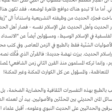
الى اعتبار معظم الحديث المنسوب الى النبي صلّى الله عليه
ثاني. أما ما لا تبدو هناك دوافع ظاهرة لوضعه، فقد تكون ه
خت فجرَّد الحديث من وظيفته التشريعية واستناداً الى “زَي
ار الحديث وأهل الحديث على الإسلام نفسه – فصار أهل الحد
الفلسفية في الإسلام الوسيط، ومسؤولين أيضاً عن “الانسداد ا
أصوليات السُنّية فقط بالطبع في الزمن المعاصر. وفي كتب م
 وإسلام الحديث. برزت نهضة جديدة: فالقرآن الذي فُكِّك نصه
ظلوم، وإنما تركه المسلمون منذ القرن الثاني زمن الشافعي! ل
المتعاظمة، والمسؤول عن كل الكوارث الممكنة وغير الممكنة!
ب بالطبع بهذه التفسيرات الثقافية والحضارية الضخمة، بل إ
ل المتن الحديثي بين المحدِّثين والأصوليين. بيد أن لعمله الد
شرقين والحداثيين على الحديث النبوي وعلومه، أقبل علماء 