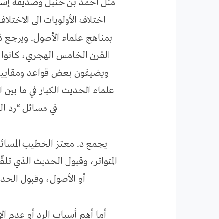
مثل أحمد بن حنبل وصديقه إسحاق
اختلاف الأولويات الى الاختلا
بمناهج علماء الأصول. ويرجع ذ
القرن الخامس الهجري، كانوا ي
ويضيفون بعض قواعد ومقاييس ع
علماء الحديث الكبار في ما بين 
في مسائل “رد ال
يجمع د. معتز الخطيب المسائ
المتواتر، وقبول الحديث الذي تل
أو الأصول، وقبول الحدي
أما أهم أسباب الرد أو عدم ال