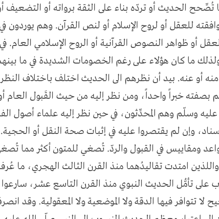
 تُصِّحح الحديث أو تردّه بناء على الثقة برواته أو التضعيف 
فقته للعقل أو لروح الإسلام أو لنص القرآن. وهم يوردون ف
 العقل أو ظواهر النصوص القرآنية أو الروح الإسلامي العام. في
ذلك ما كان هؤلاء على رغم الخصومات الشديدة في ما بينهم، 
َراغ منه أو عنه. بيد أن نظرهم الى الحديث اختلف باختلاف الن
م بصفته خبراً واحداً، ومن نظر إليه من حيث القَبول العام
يه وسلّم وهم المحدِّثون، في حين نظر إليه علماء أصول الفقه
لإسناد، وإن لم يقتصروا عليه في إثبات صحة النقل أو الحجية. ك
عد ومقاييس في القبول والردّ. تُصغي للمتون أكثر مما تُصغي
واللذين امتدت تقاليدُهما منذ القرن الثالث الهجري، ما عُرف
على تأمُّل الحديث النبوي منذ القرن التاسع عشر، سارعوا ل
ح لا تتوافر فيها الدقة ولا الموضعية ولا المعقولية. وقد انص