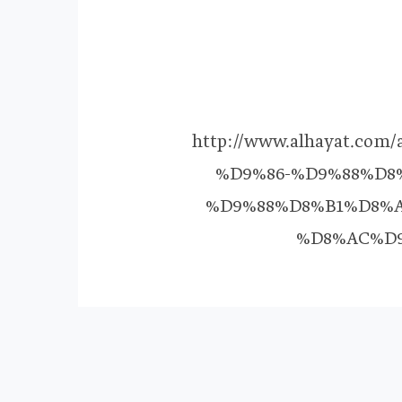
http://www.alhayat.c
%D9%86-%D9%88%D8
%D9%88%D8%B1%D8%A
%D8%AC%D9