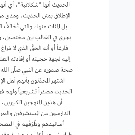
الحديث أنها “شكلانية”، أي أنها
الإطلاق بمتن الحديث، ومدى موا
بل المئات منها، والتي تُخالفُ
يجرى في الغالب بين مختصين، ول
فارغاً أو أنه الحقُّ الذي لا م
إليه لجهة حجيته أو إفادته العل
صحة صدوره عن النبي صلّى الله عل
اشتهر المحدِّثون بأنهم أهل ا
الحديث مصدراً تشريعياً ولهم قوا
أن هذين المنهجين الكبيرين، 
الدارسون من المستشرقين والعرب 
أسانيدهم وطُرُقَهم في التصحي