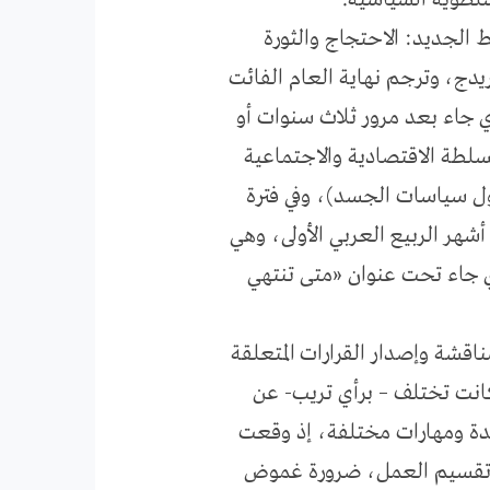
سلطوية السياسية.
 الجديد: الاحتجاج والثورة
دج، وترجم نهاية العام الفائت
ي جاء بعد مرور ثلاث سنوات أو
لطة الاقتصادية والاجتماعية
ول سياسات الجسد)، وفي فترة
هر الربيع العربي الأولى، وهي
ذي جاء تحت عنوان «متى تنتهي
اقشة وإصدار القرارات المتعلقة
كانت تختلف – برأي تريب- عن
دة ومهارات مختلفة، إذ وقعت
ـ تقسيم العمل، ضرورة غموض