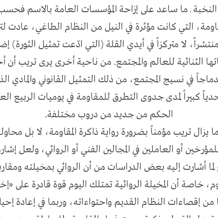
النخبة ـ ما ساعد على إزاحة المؤسسات العامة بالاسم فحس
ومة، التي كانت مؤثرة في النيل من النظام الطاغي، عادت لتر
نتشراً، لا متركزاً في أيدي القلة (التي ادّعت تمثيل الثورة) إ
 الثنائية للعالم والمجتمع. من ناحية أخرى يرى تريب أن أ
ندماجاً في نسيج المجتمع، من ذلك التمثيل القانوني والمادي 
دياً كبيراً لمدى جدوى التطرق للمقاومة في يوميات الربيع ال
الحكم من جديد من دروب مختلفة.
 يزال تريب مؤمناً بضرورة رواية ذاكرة المقاومة، لا بل محاو
خين أو العاملين في المجالين الفني أو الروائي، ولعل إشارة 
خ لما أشارت إليه بعض الدراسات من أن الروائي بمخيلته ومقار
يوم، خاصة أن المخيلة الروائية تمتلك اليوم قوة قادرة على 
من إقصاءات النظام القديم واحتواءاته، وربما في إعادة إحياء