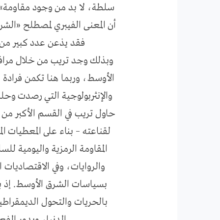
سلطة، لا بد من وجود مقاومة» ه
أن المعنى الفيبري لمصطلح «الشر
فقد يذعن عدد كبير من ا
وبذلك وجد تريب من خلال مرافعة 
الأوسط، وربما هنا تكمن فرادة 
والإنثربولوجية التي رصدت وحلل
حاول تريب في القسم الأكبر من ا
لقناعته – بناء على المعطيات ا
المقاومة الرمزية واليومية لل
والروايات، وفي الاقتصاديات ا
بسياسات الشرق الأوسط. إذ بق
بالحريات والتحول الديمقراطية