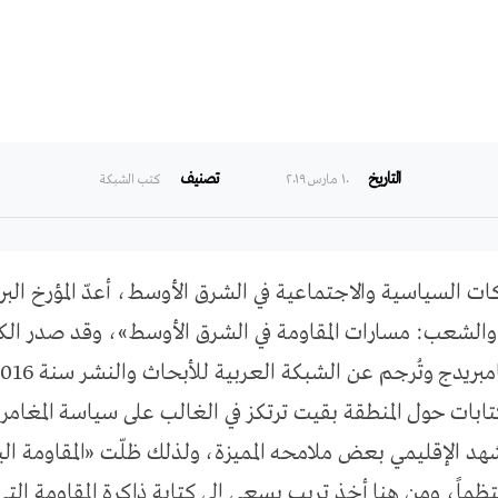
التاريخ
تصنيف
۱۰ مارس ۲۰۱۹
كتب الشبكة
لشعب: مسارات المقاومة في الشرق الأوسط»، وقد صدر ال
مبريدج وتُرجم عن الشبكة العربية للأبحاث والنشر سنة 2016.
تابات حول المنطقة بقيت ترتكز في الغالب على سياسة المغامرات
هد الإقليمي بعض ملامحه المميزة، ولذلك ظلّت «المقاومة الي
نتظماً، ومن هنا أخذ تريب يسعى إلى كتابة ذاكرة المقاومة ا