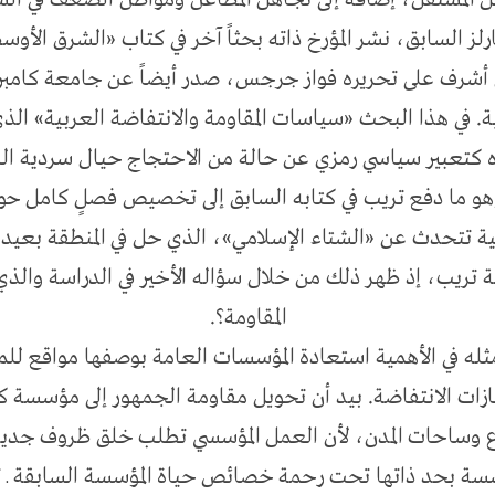
عل المستقل، إضافة إلى تجاهل المطاعن ومواطن الضعف في ال
ز السابق، نشر المؤرخ ذاته بحثاً آخر في كتاب «الشرق الأوسط
 أشرف على تحريره فواز جرجس، صدر أيضاً عن جامعة كامبري
. في هذا البحث «سياسات المقاومة والانتفاضة العربية» الذ
 كتعبير سياسي رمزي عن حالة من الاحتجاج حيال سردية الس
(وهو ما دفع تريب في كتابه السابق إلى تخصيص فصلٍ كامل ح
تتحدث عن «الشتاء الإسلامي»، الذي حل في المنطقة بعيد أش
ة تريب، إذ ظهر ذلك من خلال سؤاله الأخير في الدراسة وال
المقاومة؟.
ثله في الأهمية استعادة المؤسسات العامة بوصفها مواقع للمن
زات الانتفاضة. بيد أن تحويل مقاومة الجمهور إلى مؤسسة 
رع وساحات المدن، لأن العمل المؤسسي تطلب خلق ظروف جدي
سسة بحد ذاتها تحت رحمة خصائص حياة المؤسسة السابقة 