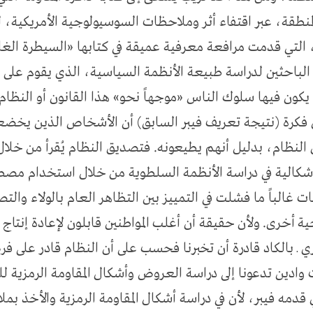
لمنطقة، عبر اقتفاء أثر وملاحظات السوسيولوجية الأمريكية، 
التي قدمت مرافعة معرفية عميقة في كتابها «السيطرة ال
الباحثين لدراسة طبيعة الأنظمة السياسية، الذي يقوم على ف
كون فيها سلوك الناس «موجهاً نحو» هذا القانون أو النظام ا
 فكرة (نتيجة تعريف فيبر السابق) أن الأشخاص الذين يخضعو
النظام، بدليل أنهم يطيعونه. فتصديق النظام يُقرأ من خلا
لإشكالية في دراسة الأنظمة السلطوية من خلال استخدام مصط
 غالباً ما فشلت في التمييز بين التظاهر العام بالولاء والت
 أخرى. ولأن حقيقة أن أغلب المواطنين قابلون لإعادة إنتاج
ـ بالكاد قادرة أن تخبرنا فحسب على أن النظام قادر على 
وادين تدعونا إلى دراسة العروض وأشكال المقاومة الرمزية ل
قدمه فيبر، لأن في دراسة أشكال المقاومة الرمزية والأخذ بمل