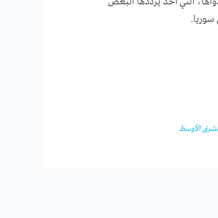
اها، التي أخذ يرددها البعض
سوريا.
الشرق الأوسط