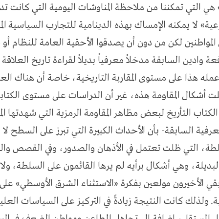
ي التي تمكننا من ملاحظة المناوشات اليومية التي كانت تد
عية» لا يمكنه الإمساك بهذه الدينامية للتجارب السياسية ال
لمواطنين لكن من دون أن يصدقوا الأحقية العامة للنظام أو ق
وادين السابقة مدخلاً معرفياً بديلاً لقراءة تاريخ العلاقة 
عمله هذا على مستوى المقاربة التاريخية، خاصة أن هناك ال
ت أشكال المقاومة هذه، غير أن الدراسات على مستوى الكتابة
لكتاب التأريخ لبعض مظاهر المقاومة الرمزية التي شهدتها ال
لمعرفية السابقة- بأن الأحداث الكبيرة التي تبرز على السطح
سلطة، التي ظلت تعتمل في الأذهان والصدور، وفي القصص والنك
لبديلة، وهي أشكال برأيه لم يرها القائمون على السلطة، ولا ا
ي الأخيرون مولعين بفكرة «الاستثناء الشرق الأوسطي» على 
. ولذلك كانت النتيجة زيادةً في التركيز على السياسات العلي