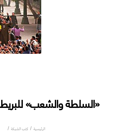
«السلطة والشعب» للبريطان
«ال
الرئيسية
كتب الشبكة