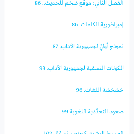
الفصل الثاني: موقع ضخم للحديث.. 86
إمبراطورية الكلمات. 86
نموذج أوليٌّ لجمهورية الآداب. 87
المكونات النسقية لجمهورية الآداب. 93
خشخشة اللغات. 96
صعود التعدُّدية اللغوية 99
الوسيط البشري كعنصر نسقيٍّ. 102