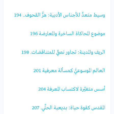
وسيط متعدٍّ للأجناس الأدبية: هزُّ القحوف.. 194
موضوع المحاكاة الساخرة والمعارضة 196
الريف والمدينة: تجاور نصيٌّ للمتناقضات. 198
العالم الموسوعيُّ كمسألة معرفية 201
أسس متغيِّرة لاكتساب المعرفة 204
المقدس كقوة حياة: بديعية الحلِّي. 207