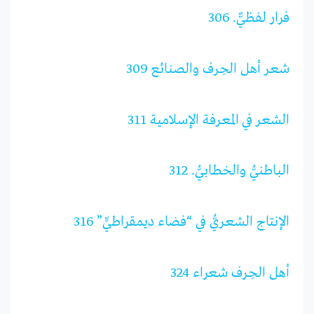
فرار لفظيٌّ. 306
شعر أهل الحِرف والصنائع 309
الشعر في المعرفة الإسلامية 311
الباطنيُّ والخطابيُّ. 312
الإنتاج الشعريُّ في “فضاء ديمقراطيٍّ” 316
أهل الحِرف شعراء 324