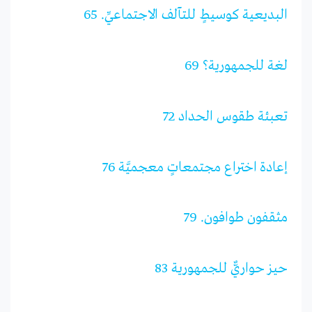
البديعية كوسيطٍ للتآلف الاجتماعيِّ. 65
لغة للجمهورية؟ 69
تعبئة طقوس الحداد 72
إعادة اختراع مجتمعاتٍ معجميَّة 76
مثقفون طوافون. 79
حيز حواريٌّ للجمهورية 83