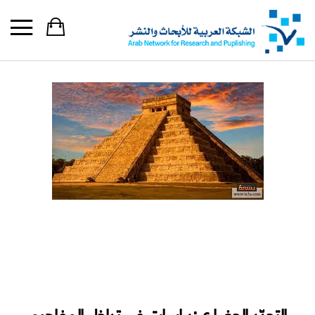
التجدّد الحضاري:دراسات في تداخل المفاهيم