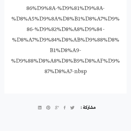
86%D9%8A-%D9%81%D9%8A-
%D8%A5%D9%8A%D8%B1%D8%A7%D9%
86-%D9%82%D8%A8%D9%84-
%D8%A7%D9%84%D8%AB%D9%88%D8%
B1%D8%A9-
%D9%88%D8%A8%D8%B9%D8%AF%D9%
87%D8%A7-nbsp
مشاركة :