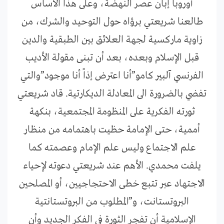
أوروبا إبان عصر النهضة، وعلى هذا الأساس
طالعنا شريعتي برؤاه حول التوحيد والشرك، من
زاوية ماركسية لجهة العلائق بين الطبقية والدين
قبل الإسلام وبعده، بعد أن تبنى مقولة الأديب
الفرنسي آلبير كامو”أنا اعترض إذاً أنا موجود”والتي
تفضي بالضرورة الى المعادلة الديكارتية. قاد شريعتي
ثورته الفكرية على المنظومة المجتمعية، بنكهة
أممية، حتى الإمامة حظيت باهتمامه من منظار
علم الاجتماع وليس علم الإمام وعصمته كما
يلفت محمدي. الأهم عند شريعتي دعوته لإحياء
الاجتهاد عبر تتبع خطى الاحتجاجيين، أو المصلحين
البروتستانت، و”المطلوب من البروتستانتية
الإسلامية أن تفجر الثورة في الفكر الجديد وأن