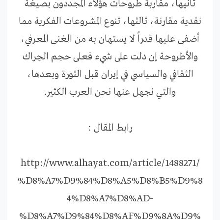
ثانيها، مقاربة طروحات هؤلاء المجددون بصيغة
نقدية مقارنة، ثالثها، تنوع المشروعات الفكرية مما
أضفى عليها قدراً لا يستهان به من الغنى المعرفي،
والأطروحة إن دلت على شيء فعلى حجم الحِراك
الثقافي والسياسي في إيران قبل الثورة وبعدها،
والتي نجهل عنها نحن العرب الكثير.
رابط المقال :
http://www.alhayat.com/article/1488271/
%D8%A7%D9%84%D8%A5%D8%B5%D9%8
4%D8%A7%D8%AD-
%D8%A7%D9%84%D8%AF%D9%8A%D9%