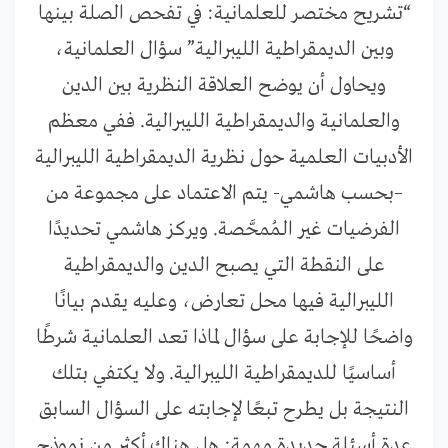
“تشريح مختصر للعلمانية: في تفحص الصلة بينها
وبين الديمقراطية الليبرالية” سؤال العلمانية،
ويحاول أن يوضح العلاقة النظرية بين الدين
والعلمانية والديمقراطية الليبرالية. ففي معظم
الأدبيات العلمية حول نظرية الديمقراطية الليبرالية
–بحسب هاشمي- يتم الاعتماد على مجموعة من
الفرضيات غير الـمُمحَّصة. ويركز هاشمي تحديدًا
على النقطة التي يصبح الدين والديمقراطية
الليبرالية فيها محل تعارض، وعليه يقدم بيانًا
واضحًا للإجابة على سؤال لماذا تعد العلمانية شرطًا
أساسيًا للديمقراطية الليبرالية. ولا يكتفي بتلك
النتيجة بل يطرح تبعًا لإجابته على السؤال السابق
عدة أسئلة جديدة مهمة: هل هناك أكثر من نموذج