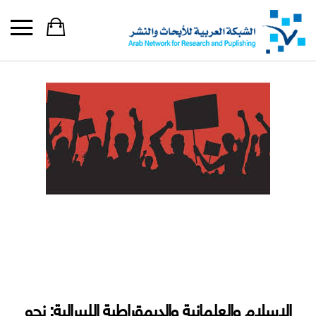
الإسلام والعلمانية والديمقراطية الليبرالية: نحو