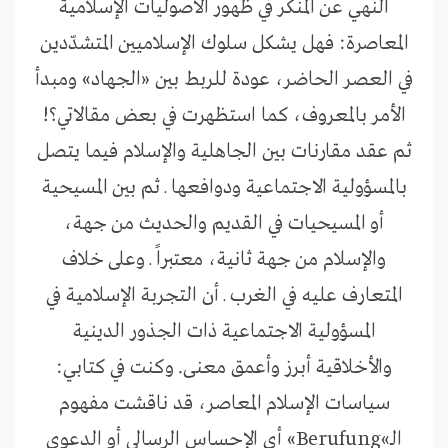
النهي عن المنكر في ظهور الأصوليات الإسلامية
المعاصرة: فهل يشكل سلوك الإسلاميين المتشدّدين
في العصر الحاضر، عودة للربط بين «الجهاد» ومبدأ
الأمر بالمعروف، كما استظهرت في بعض مقالاتي؟!
ثم عقد مقارنات بين الجاهلية والإسلام فيما يتصل
بالمسؤولية الاجتماعية ودوافعها ـ ثم بين المسيحية
أو المسيحيات في القديم والحديث من جهة،
والإسلام من جهة ثانية، معتبراً ـ وعلى خلاف
المتعارف عليه في الغرب ـ أن التجربة الإسلامية في
المسؤولية الاجتماعية ذات الجذور الدينية
والأخلاقية أبرز وأعمق معنى. وكنت في كتابي:
سياسات الإسلام المعاصر، قد ناقشت مفهوم
الـ»Berufung» أي الإحساس الرسالي أو الدعوي