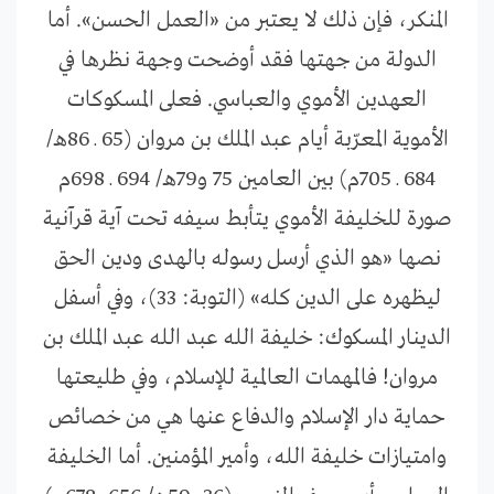
المنكر، فإن ذلك لا يعتبر من «العمل الحسن». أما
الدولة من جهتها فقد أوضحت وجهة نظرها في
العهدين الأموي والعباسي. فعلى المسكوكات
الأموية المعرّبة أيام عبد الملك بن مروان (65 ـ 86هـ/
684 ـ 705م) بين العامين 75 و79هـ/ 694 ـ 698م
صورة للخليفة الأموي يتأبط سيفه تحت آية قرآنية
نصها «هو الذي أرسل رسوله بالهدى ودين الحق
ليظهره على الدين كله» (التوبة: 33)، وفي أسفل
الدينار المسكوك: خليفة الله عبد الله عبد الملك بن
مروان! فالمهمات العالمية للإسلام، وفي طليعتها
حماية دار الإسلام والدفاع عنها هي من خصائص
وامتيازات خليفة الله، وأمير المؤمنين. أما الخليفة