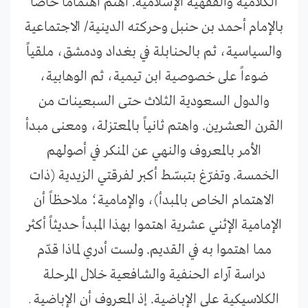
الكلامية والفقهية الإسلامية. اهتم اهتماماً خاصاً
بالإمام أحمد بن حنبل وحركته الدينية/ الاجتماعية
والسياسية، ثم بالحنابلة في بغداد ودمشق، ملقياً
ضوءاً على خصوصية ابن تيمية، ثم الوهابية،
والدول السعودية الثلاث حتى السبعينات من
القرن العشرين. واهتم ثانياً بالمعتزلة، ومعنى مبدأ
الأمر بالمعروف والنهي عن المنكر في أصولهم
الخمسة. وتفرّغ بتبسّط أكبر لفرقتي الزيدية (ذات
الاهتمام الخاص بالمبدأ)، والإمامية؛ ملاحظاً أن
الإمامية الإثني عشرية اهتموا بهذا المبدأ حديثاً أكثر
مما اهتموا به في القديم. ولست أدري لماذا قدّم
دراسة آراء الحنفية والشافعية خلال المرحلة
الكلاسيكية على الإباضية. إذ المعروف أن الإباضية ـ