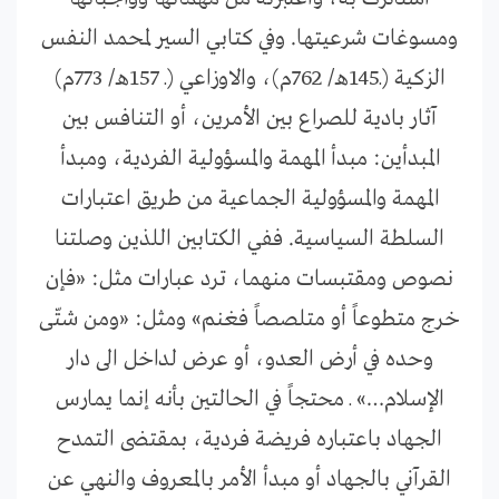
ومسوغات شرعيتها. وفي كتابي السير لمحمد النفس
الزكية (ـ145هـ/ 762م)، والاوزاعي (ـ 157هـ/ 773م)
آثار بادية للصراع بين الأمرين، أو التنافس بين
المبدأين: مبدأ المهمة والمسؤولية الفردية، ومبدأ
المهمة والمسؤولية الجماعية من طريق اعتبارات
السلطة السياسية. ففي الكتابين اللذين وصلتنا
نصوص ومقتبسات منهما، ترد عبارات مثل: «فإن
خرج متطوعاً أو متلصصاً فغنم» ومثل: «ومن شتّى
وحده في أرض العدو، أو عرض لداخل الى دار
الإسلام…» ـ محتجاً في الحالتين بأنه إنما يمارس
الجهاد باعتباره فريضة فردية، بمقتضى التمدح
القرآني بالجهاد أو مبدأ الأمر بالمعروف والنهي عن