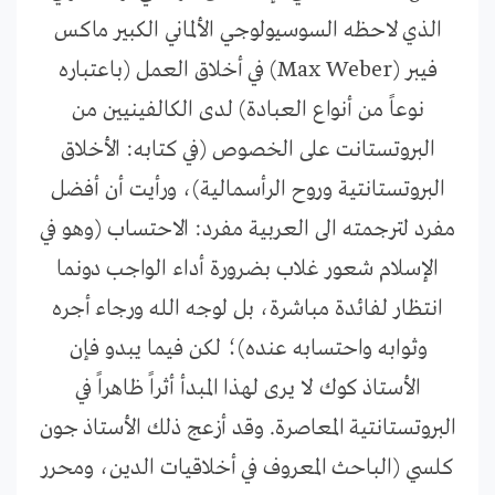
الذي لاحظه السوسيولوجي الألماني الكبير ماكس
فيبر (Max Weber) في أخلاق العمل (باعتباره
نوعاً من أنواع العبادة) لدى الكالفينيين من
البروتستانت على الخصوص (في كتابه: الأخلاق
البروتستانتية وروح الرأسمالية)، ورأيت أن أفضل
مفرد لترجمته الى العربية مفرد: الاحتساب (وهو في
الإسلام شعور غلاب بضرورة أداء الواجب دونما
انتظار لفائدة مباشرة، بل لوجه الله ورجاء أجره
وثوابه واحتسابه عنده)؛ لكن فيما يبدو فإن
الأستاذ كوك لا يرى لهذا المبدأ أثراً ظاهراً في
البروتستانتية المعاصرة. وقد أزعج ذلك الأستاذ جون
كلسي (الباحث المعروف في أخلاقيات الدين، ومحرر