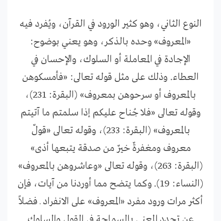
النوع الثاني، وهو كثير الورود في القرآن، ويُفرد فيه
«المعروف» وحده بالذكر، وهو يعني بوضوح:
الإجادة في المعاملة أو السلوك، والإحسان في
العطاء. وذلك على مثل قوله تعالى: «فأمسكوهن
بالمعروف أو سرحوهن بمعروف» (البقرة: 231)،
وقوله تعالى «فلا جُناح عليكم إذا سلمتم ما آتيتم
بالمعروف» (البقرة: 233)، وقوله تعالى «قولٌ
معروف ومغفرةٌ خيرٌ من صدقة يتبعها أذى»
(البقرة: 263)، وقوله تعالى «وعاشروهن بالمعروف»
(النساء: 19). وكما يتضح مما أوردنا من آيات، فإن
أكثر مرات ورود مفرد «المعروف» على الانفراد ـ فضلاً
عن تحدد المعنى بالسماحة في القول والسلوك