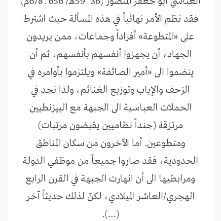
العباسي أبو جعفر المنصور (36 ـ 59هـ/ 656 ـ 678م)
فقد نظم الأمر نهائياً في هذه المسألة حيث اشترط
على «المتطوعة» أفراداً وجماعات، ممن يريدون
الجهاد، أن يجهزوا أنفسهم بأنفسهم، ثم أن
ينضموا الى «أمير الصائفة» ويلتزموا بأوامره في
الزحف والإياب وتوزيع الغنائم، ولذا نجد في
الحملات العباسية الى الجبهة مع البيزنطيين
مرتزقة (جنداً نظاميين يقبضون مرتبات)
ومتطوعين. أما الآخرون من سكان المناطق
الحدودية، فقد صاروا جميعاً من موظفي الدولة
ومرابطيها الى أن انهارت الجبهة في القرن الرابع
الهجري/العاشر الميلادي، لكنّ لذلك حديثاً آخر
(…).