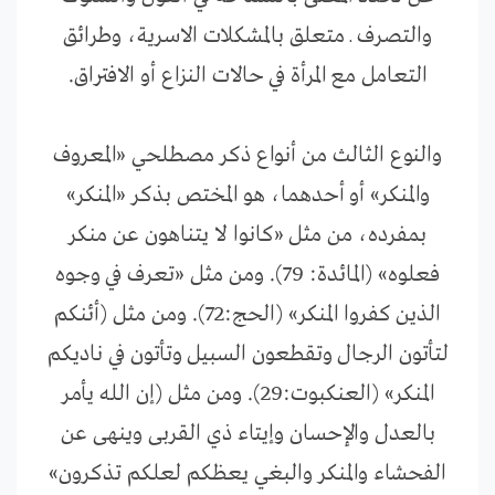
والتصرف ـ متعلق بالمشكلات الاسرية، وطرائق
التعامل مع المرأة في حالات النزاع أو الافتراق.
والنوع الثالث من أنواع ذكر مصطلحي «المعروف
والمنكر» أو أحدهما، هو المختص بذكر «المنكر»
بمفرده، من مثل «كانوا لا يتناهون عن منكر
فعلوه» (المائدة: 79). ومن مثل «تعرف في وجوه
الذين كفروا المنكر» (الحج:72). ومن مثل (أئنكم
لتأتون الرجال وتقطعون السبيل وتأتون في ناديكم
المنكر» (العنكبوت:29). ومن مثل (إن الله يأمر
بالعدل والإحسان وإيتاء ذي القربى وينهى عن
الفحشاء والمنكر والبغي يعظكم لعلكم تذكرون»