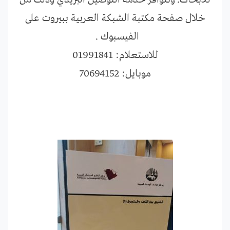
للأبحاث. وتتوافر خدمة التوصيل البريدي وذلك من
خلال صفحة مكتبة الشبكة العربية ببيروت على
الفيسبوك .
للاستعلام: 01991841
موبايل: 70694152