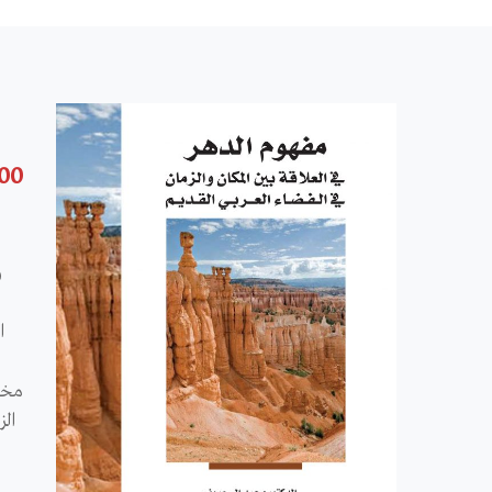
.00
و
ا
مختل
الز