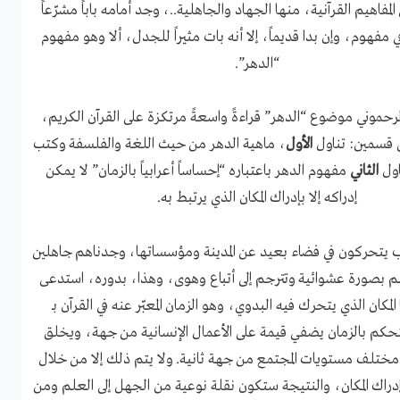
لمفاهيم القرآنية، منها الجهاد والجاهلية..، وجد أمامه باباً مشرّعاً
ي مفهوم، وإن بدا قديماً، إلا أنه بات مثيراً للجدل، ألا وهو مفهوم
“الدهر”.
لرحموني موضوع “الدهر” قراءةً واسعةً مرتكزة على القرآن الكريم،
 قسمين: تناول
الأول
، ماهية الدهر من حيث اللغة والفلسفة وكتب
اول
الثاني
مفهوم الدهر باعتباره “إحساساً أعرابياً بالزمان” لا يمكن
إدراكه إلا بإدراك المكان الذي يرتبط به.
اب يتحركون في فضاء بعيد عن المدينة ومؤسساتها، وجدناهم جاهلين
 بصورة عشوائية وتترجم إلى أتباع وهوى، وهذا، بدوره، استدعى
 المكان الذي يتحرك فيه البدوي، وهو الزمان المعبّر عنه في القرآن بـ
تحكم بالزمان يضفي قيمة على الأعمال الإنسانية من جهة، ويخلق
 مختلف مستويات المجتمع من جهة ثانية. ولا يتم ذلك إلا من خلال
إدراك المكان، والنتيجة ستكون نقلة نوعية من الجهل إلى العلم ومن