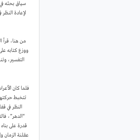
سياق بحثه في ا
لإعادة النظر ف
من هنا، قرأ ا
ووزع كتابه على
التفسير، وتن
فلما كان الأعر
تتخبط حركتهم
النظر في قفا
“الدهر”، فال
قدرة على بناء
عقلنة الزمان و