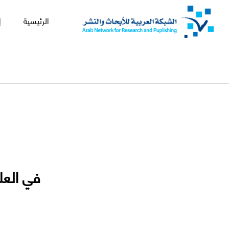
الرئيسية
إ
في العل