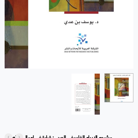
مشروع الابداع الفلسفي العربي: قراءة في اعمال د.طه عبد