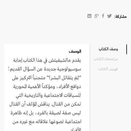
مشاركة:
لم
يتقاتل
البشر
الوصف
؛
وصف الكتاب
الديناميات
مراجعات الكتاب
يقدم مالشيفيتش في هذا الكتاب إجابة
الاجتماعية
سوسيولوجية جديدة عن السؤال القديم؛
فهرس الكتاب
للعنف
“لِمَ يتقاتل البشر؟” متجنباً التركيز على
الجسدي
دوافع الأفراد، ومؤكداً الأهمية المحورية
المباشر
للسياقات الاجتماعية والتاريخية التي
quantity
تمكن من القتال. يناقش المؤلف أن القتال
ليس صفة لصيقة بالفرد، بل إنه ظاهرة
اجتماعية تصوغها علاقاته مع غيره من
الأفراد.