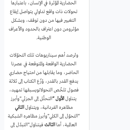
الحضارية المؤثرة في الإنسان، باعتبارها
تحولات ذات واقع تداولي يتواصل إيقاع
التغيير فيها من دون توقف، وبشكل
مؤثرومن دون اعتراف بالحدود والأعراف
الوطنية.
ولرصد أهم سيناريوهات تلك التحوّلات
الحضارية الواقعة والمتوقعة في عصرنا
الحاضر، وما يقابلها من احتياج حضاري
يدفع القدر بالقدر، وُزّع الكتاب إلى ثلاثة
فصول تلخّص التحولاتويسبقها تمهيد،
يتناول
الأول “
التحلّل إلى الجزئي”وأبرز
مظاهره الفردانية، ويتناول
الثاني
“التحوّل إلى الكلي”وأبرز مظاهره الشبكية
العالمية، أما
الثالث
فيتناول”التبدّل إلى