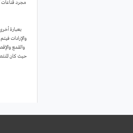
مجرد قناعات أ
بعبارة أخرى:
والإرادات فيتم
والقمع والإقص
حيث كان المنتص