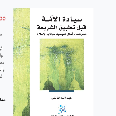
.00
سي
ي
ال
وا
مصا
وال
قو
مشار