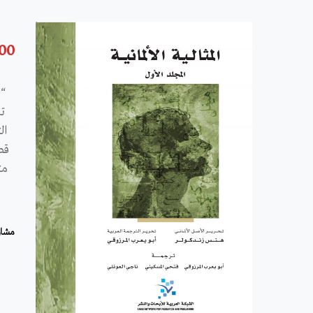
.00
“
تا
ال
قص
مت
مشار