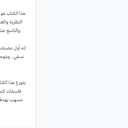
هذا الكتاب هو
النظرية والع
والتاسع عشر
إنه أول مصنف 
نسقي، ويتوجه إ
يتوزع هذا الكت
فلسفات كنط
مسهب يهدف إل