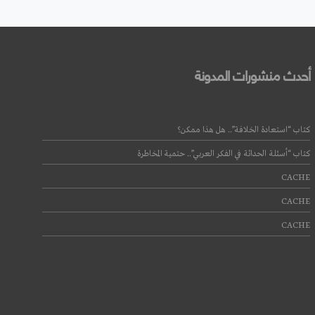
أحدث منشورات المدونة
كتاب “استعادة الخلافة”.. هل هذا ممكن؟
كتاب “أسئلة الحداثة في الفكر العربي”.. حتمية المخاطرة
CACHE
CACHE
CACHE