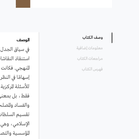
الوصف
وصف الكتاب
معلومات إضافية
في سياق الجدل ال
استنقاذ النقاشا
مراجعات الكتاب
المنهجي. فكانت 
فهرس الكتاب
إسهامًا في النظ
للأسئلة المركزي
فقط، بل بمعنى م
والفساد والمصل
تقسيم السلطات 
الإسلامي، وهي ك
المؤسسية والتصح