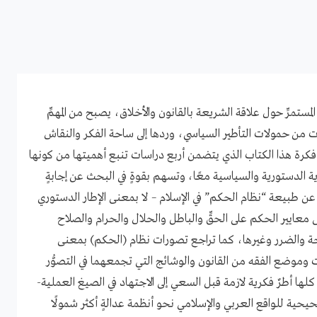
مستمرِّ حول علاقة الشريعة بالقانون والأخلاق، يصبح من المهمِّ
ت من حمولات التأطير السياسي، وردها إلى ساحة الفكر والنقاش
فكرة هذا الكتاب الذي يتضمن أربع دراسات تنبع أهميتها من كونها
رية الدستورية والسياسية معًا، وتسهم بقوةٍ في البحث عن إجابةٍ
ة عن طبيعة “نظام الحكم” في الإسلام – لا بمعنى الإطار الدستوري
عايير الحكم على الحقِّ والباطل والحلال والحرام والصلاح
حة والضرر وغيرها، كما تراجع تصورات نظام (الحكم) بمعنى
وموضع الفقه من القانون والوشائج التي تجمعهما في التصوُّر
لها أطرٌ فكرية لازمة قبل السعي إلى الاجتهاد في الصيغ العملية-
يحية للواقع العربي والإسلامي نحو أنظمة عدالةٍ أكثر شمولًا