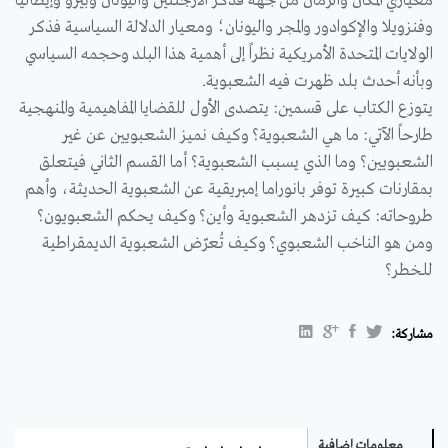
معياري المكان والزمان من جهة فذكر الأرجنتين واليونان وبيرو وإيطاليا
وفنزويلا والإكوادور والمجر واليونان؛ ومعيار الدلالة السياسية فذكر
الولايات المتحدة الأمريكية نظراً إلى أهمية هذا البلد وحجمه السياسي
وبأنه أحدث بلد ظهرت فيه الشعبوية.
يتوزع الكتاب على قسمين: يتصدى الأول للقضايا المفاهيمية والمنهجية
طارحاً الآتي: ما هي الشعبوية؟ وكيف نميز الشعبويين عن غير
الشعبويين؟ وما الذي يسبب الشعبوية؟ أما القسم الثاني فيتعلق
بمقارنات كبيرة توفر بانوراما إمبريقية عن الشعبوية الحديثة، وأهم
طروحاته: كيف تزدهر الشعبوية وأين؟ وكيف يحكم الشعبويون؟
ومن هو الناخب الشعبوي؟ وكيف تُعرّض الشعبوية الديمقراطية
للخطر؟
مشاركة:
معلومات إضافية