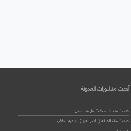
أحدث منشورات المدونة
كتاب “استعادة الخلافة”.. هل هذا ممكن؟
كتاب “أسئلة الحداثة في الفكر العربي”.. حتمية المخاطرة