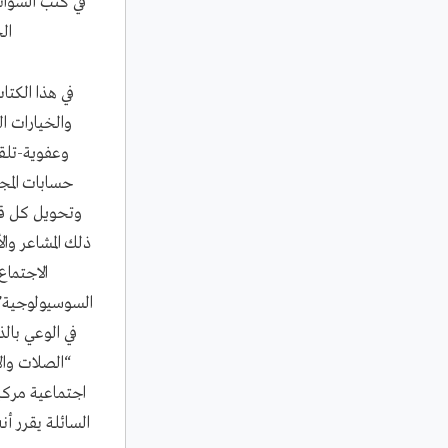
في كتب السوائ
ال
في هذا الكتا
والخيارات ال
وعفوية-تلقا
حسابات المج
وتحويل كل قد
ذلك المشاعر وا
الاجتماع
السوسيولوجية” ا
في الوعي بال
“الصلات وا
اجتماعية مركب
السائلة يقرر أن