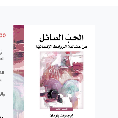
.00
في
الف
الق
بت
وال