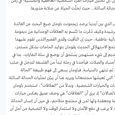
ل،إلى تحليل خيارات الفرد الشخصية-العاطفية والجنسية- في زمن
حداثة السائلة… حيث تخلّت الحياة عن صلابة جذورها.
ب الذي بين أيدينا يرصد زيجمونت باومان صيغ البحث عن الفائدة
رشيدة وكيف دُمِّرت ما تتّسم به العلاقات الوجدانية من ديمومة
ئية-عاطفية، حيث إن التأقيت والمدى القصيراللذين تقوم عليهما
تمع الاستهلاكي الحديث يقومان بتوليد الحاجات بشكل مستمر،
يم إلى شيء مستهجن يستحق أن يوضع في سلة النفايات، بما في
لأجساد والصلات. فيأخذنا في رحلة تبدأ من الفلسفة لتدخل في صلب
 ثم تنتهي بالسياسة. فباومان يسعى إلى فهم طبيعة “الحالة
لتي تعيشها مجتمعاتنا ويريد هنا أن يبيّن تجلّيات الحداثة السائلة
ذات والخيارات الشخصية، وبدلاً من “العلاقات”، استخدم باومان
لاتصالات” إذ يرى أن “العلاقات” هي وصف عميق يعكس خيارات
ة ومعقدة ولها ثمن في مجتمع متلاحم، في حين أن إنسان الحداثة
ه لا يرغب في دفع الأثمان ولا استثمار الوقت ولا التضحية من أجل أن