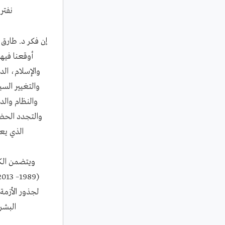
نفتر
إن فكر د. طارق 
أوقعنا فيها
والإسلام، الد
والتغيير السي
والنظام وال
والتجدد الحض
الذي يعا
ويتضمن الك
لجذور الأزمة 
البشر