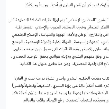
ق؟وكيف يمكن أن نقيم التوازن في أمتنا، وجوداً وحركةً؟.
البشري “الحضاري الإسلامي” يتجاوزالثنائيات المتضادة المتصارعة التي
الفكر العلماني وخبرته العملية. العروبة والإسلام، الديمقراطية
اخل والخارج، الوطن والأمة، الهوية والسياسة، الإصلاح المجتمعي
اسي، الدعوة والسياسة، الدولة المدنية والدولة الإسلامية، المجتمع
دولة، ماهي إلابعض هذه الثنائيات التي تحول دون تجدد حضاري.
اري وفق مفهوم البشري ورؤيته هوالذي يحقق التوحيد الحضاري،
لج الازدواجية الحضارية، ومن هنا مغزى عنوان هذا الكتاب.
تاب مقدمة الحكيم البشري وإحدى عشرة دراسة تمت في الفترة
(1989– 2013م)،تقدم أفكاراً دالة على رؤية البشري، تشخيصاً وتحليلاً وتفسيراً
الراهنة وملامحها وعواقبها وسبلا لخروج منها، وتبيّن أصالة فكر
ي وتجدّده استجابة لتحديات واقع الأوطان والأمة والعالم