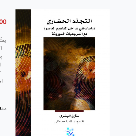
.00
يمثّ
ا
وا
ا
ل
اخ
مشار