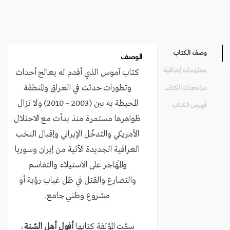
الوصف
وصف الكتاب
معلومات إضافية
كتاب آموس الذي أقدم له يعالج أحداث
وتطورات حدثت في العراق والمنطقة
مراجعات الكتاب
المحيطة به بين (2003 – 2010) ولا تزال
فهرس الكتاب
ظواهرها مستمرة منذ بدأت مع الاحتلال
الأمريكي والتدخّل الإيراني وإقبال النخب
العراقية الجديدة الآتية من إيران وسوريا
والمَهَاجر على الاستيلاء والتقاسم
والتصارع والقتل في ظل غياب رؤية أو
مشروع وطني جامع.
سمّت المؤلفة كتابها
أفول أهل السّنة
،