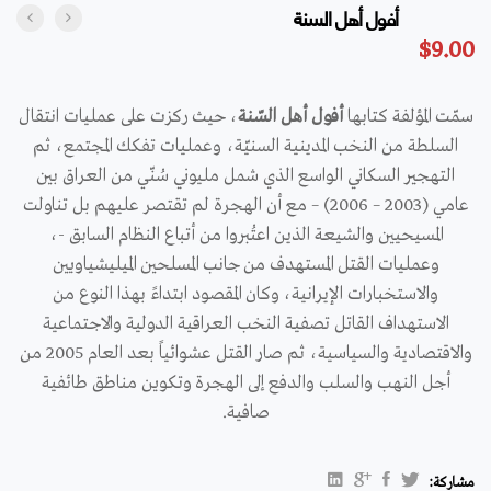
أفول أهل السنة
$
9.00
سمّت المؤلفة كتابها
أفول أهل السّنة
، حيث ركزت على عمليات انتقال
السلطة من النخب المدينية السنيّة، وعمليات تفكك المجتمع، ثم
التهجير السكاني الواسع الذي شمل مليوني سُنّي من العراق بين
عامي (2003 – 2006) – مع أن الهجرة لم تقتصر عليهم بل تناولت
المسيحيين والشيعة الذين اعتُبروا من أتباع النظام السابق -،
وعمليات القتل المستهدف من جانب المسلحين الميليشياويين
والاستخبارات الإيرانية، وكان المقصود ابتداءً بهذا النوع من
الاستهداف القاتل تصفية النخب العراقية الدولية والاجتماعية
والاقتصادية والسياسية، ثم صار القتل عشوائياً بعد العام 2005 من
أجل النهب والسلب والدفع إلى الهجرة وتكوين مناطق طائفية
صافية.
مشاركة: