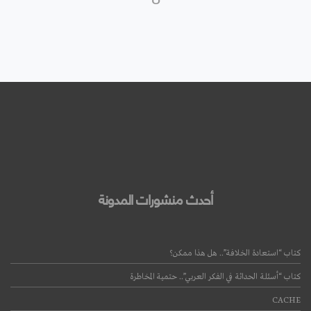
أحدث منشورات المدونة
كتاب “استعادة الخلافة”.. هل هذا ممكن؟
كتاب “أسئلة الحداثة في الفكر العربي”.. حتمية المخاطرة
CACHE