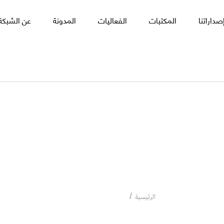
صداراتنا
المكتبات
الفعاليات
المدونة
عن الشبكة 
مارشال هودجسون
مارشال هودجسون
الرئيسية